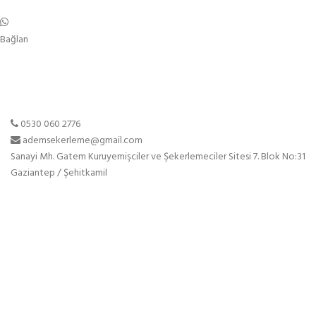
Bağlan
0530 060 2776
ademsekerleme@gmail.com
Sanayi Mh. Gatem Kuruyemişciler ve Şekerlemeciler Sitesi 7. Blok No:31
Gaziantep / Şehitkamil
Sayfalar
Anasayfa
Hakkımızda
Ürünlerimiz
Blog