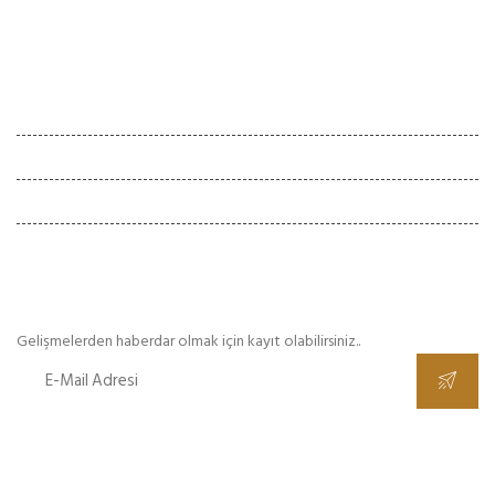
İletişim
Çalışma Saatleri
Hafta İçi :
08:00 - 18:00
Cumartesi :
08:00 - 18:00
Pazar
Kapalı
E-Bülten
Gelişmelerden haberdar olmak için kayıt olabilirsiniz..