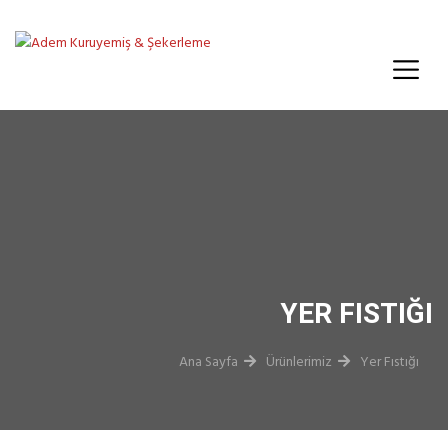
YER FISTIĞI
Ana Sayfa
Ürünlerimiz
Yer Fıstığı