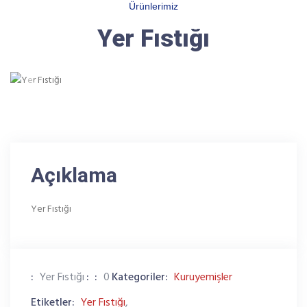
Ürünlerimiz
Yer Fıstığı
Previous
Next
Açıklama
Yer Fıstığı
:
Yer Fıstığı
:
:
0
Kategoriler:
Kuruyemişler
Etiketler:
Yer Fıstığı
,