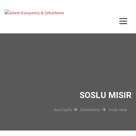
SOSLU MISIR
Ana Sayfa
Ürünlerimiz
Soslu Mısır