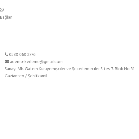
Bağlan
0530 060 2776
ademsekerleme@gmail.com
Sanayi Mh. Gatem Kuruyemişciler ve Şekerlemeciler Sitesi 7. Blok No:31
Gaziantep / Şehitkamil
Sayfalar
Anasayfa
Hakkımızda
Ürünlerimiz
Blog