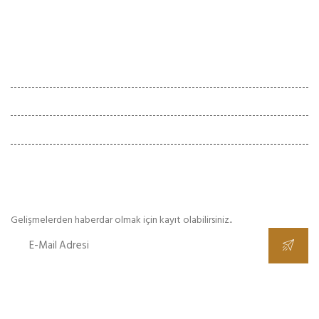
İletişim
Çalışma Saatleri
Hafta İçi :
08:00 - 18:00
Cumartesi :
08:00 - 18:00
Pazar
Kapalı
E-Bülten
Gelişmelerden haberdar olmak için kayıt olabilirsiniz..