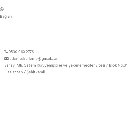
Bağlan
0530 060 2776
ademsekerleme@gmail.com
Sanayi Mh. Gatem Kuruyemişciler ve Şekerlemeciler Sitesi 7. Blok No:31
Gaziantep / Şehitkamil
Sayfalar
Anasayfa
Hakkımızda
Ürünlerimiz
Blog