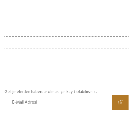
İletişim
Çalışma Saatleri
Hafta İçi :
08:00 - 18:00
Cumartesi :
08:00 - 18:00
Pazar
Kapalı
E-Bülten
Gelişmelerden haberdar olmak için kayıt olabilirsiniz..