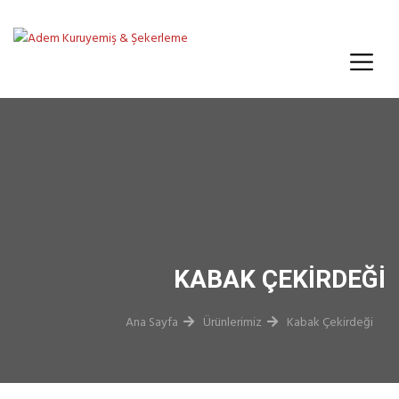
KABAK ÇEKIRDEĞI
Ana Sayfa
Ürünlerimiz
Kabak Çekirdeği