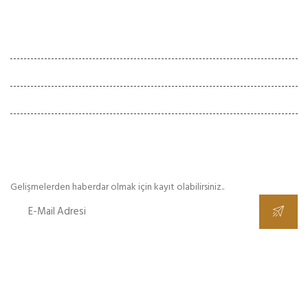
Çalışma Saatleri
Hafta İçi :
08:00 - 18:00
Cumartesi :
08:00 - 18:00
Pazar
Kapalı
E-Bülten
Gelişmelerden haberdar olmak için kayıt olabilirsiniz..