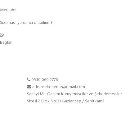
Merhaba
Size nasıl yardımcı olabilirim?
Bağlan
0530 060 2776
S
ademsekerleme@gmail.com
Sanayi Mh. Gatem Kuruyemişciler ve Şekerlemeciler
A
Sitesi 7. Blok No:31 Gaziantep / Şehitkamil
H
Ü
B
İl