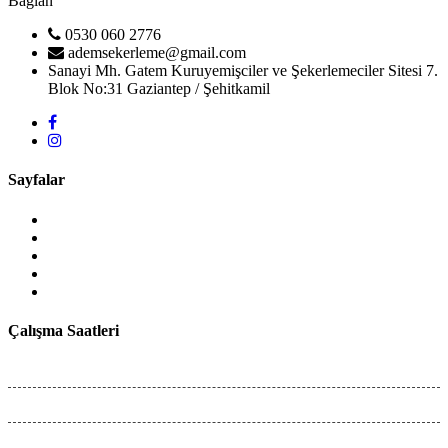
Bağlan
0530 060 2776
ademsekerleme@gmail.com
Sanayi Mh. Gatem Kuruyemişciler ve Şekerlemeciler Sitesi 7.
Blok No:31 Gaziantep / Şehitkamil
Sayfalar
Anasayfa
Hakkımızda
Ürünlerimiz
Blog
İletişim
Çalışma Saatleri
Hafta İçi :
08:00 - 18:00
Cumartesi :
08:00 - 18:00
Pazar
Kapalı